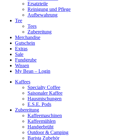
Ersatzteile
Reinigung und Pflege
Aufbewahrung
Tee
Tees
Zubereitung
Merchandise
Gutschein
Extras
Sale
Fundgrube
Wissen
My Bean – Login
Kaffees
Specialty Coffee
Saisonaler Kaffee
Hausmischungen
E.S.E. Pods
Zubereitung
Kaffeemaschinen
Kaffeemühlen
Handgebrüht
Outdoor & Camping
Barista Zubehör