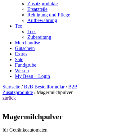
Zusatzprodukte
Ersatzteile
Reinigung und Pflege
Aufbewahrung
Tee
Tees
Zubereitung
Merchandise
Gutschein
Extras
Sale
Fundgrube
Wissen
My Bean – Login
Startseite
/
B2B Bestellformular
/
B2B
Zusatzprodukte
/ Magermilchpulver
zurück
Magermilchpulver
für Getränkeautomaten