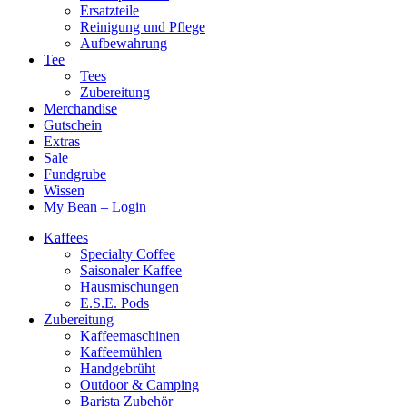
Ersatzteile
Reinigung und Pflege
Aufbewahrung
Tee
Tees
Zubereitung
Merchandise
Gutschein
Extras
Sale
Fundgrube
Wissen
My Bean – Login
Kaffees
Specialty Coffee
Saisonaler Kaffee
Hausmischungen
E.S.E. Pods
Zubereitung
Kaffeemaschinen
Kaffeemühlen
Handgebrüht
Outdoor & Camping
Barista Zubehör