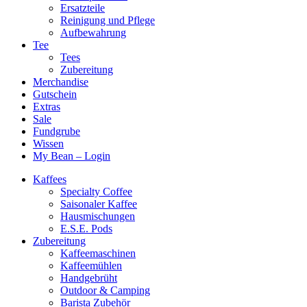
Ersatzteile
Reinigung und Pflege
Aufbewahrung
Tee
Tees
Zubereitung
Merchandise
Gutschein
Extras
Sale
Fundgrube
Wissen
My Bean – Login
Kaffees
Specialty Coffee
Saisonaler Kaffee
Hausmischungen
E.S.E. Pods
Zubereitung
Kaffeemaschinen
Kaffeemühlen
Handgebrüht
Outdoor & Camping
Barista Zubehör