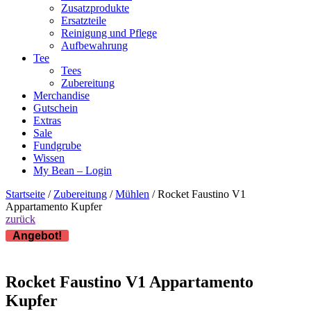
Zusatzprodukte
Ersatzteile
Reinigung und Pflege
Aufbewahrung
Tee
Tees
Zubereitung
Merchandise
Gutschein
Extras
Sale
Fundgrube
Wissen
My Bean – Login
Startseite
/
Zubereitung
/
Mühlen
/ Rocket Faustino V1
Appartamento Kupfer
zurück
Angebot!
Rocket Faustino V1 Appartamento
Kupfer