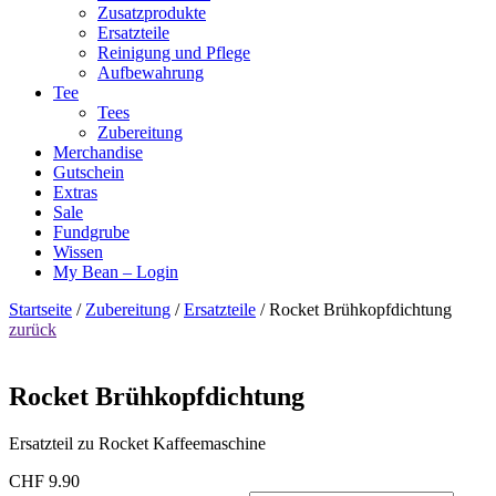
Zusatzprodukte
Ersatzteile
Reinigung und Pflege
Aufbewahrung
Tee
Tees
Zubereitung
Merchandise
Gutschein
Extras
Sale
Fundgrube
Wissen
My Bean – Login
Startseite
/
Zubereitung
/
Ersatzteile
/ Rocket Brühkopfdichtung
zurück
Rocket Brühkopfdichtung
Ersatzteil zu Rocket Kaffeemaschine
CHF
9.90