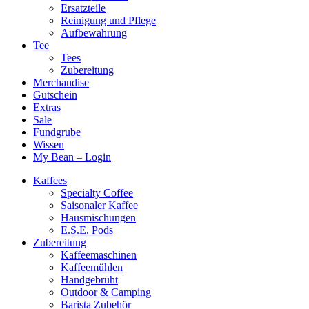
Ersatzteile
Reinigung und Pflege
Aufbewahrung
Tee
Tees
Zubereitung
Merchandise
Gutschein
Extras
Sale
Fundgrube
Wissen
My Bean – Login
Kaffees
Specialty Coffee
Saisonaler Kaffee
Hausmischungen
E.S.E. Pods
Zubereitung
Kaffeemaschinen
Kaffeemühlen
Handgebrüht
Outdoor & Camping
Barista Zubehör