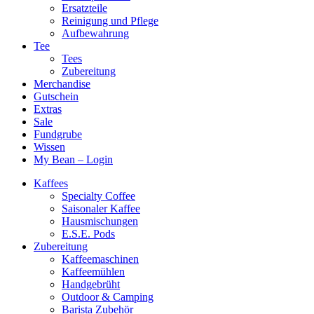
Ersatzteile
Reinigung und Pflege
Aufbewahrung
Tee
Tees
Zubereitung
Merchandise
Gutschein
Extras
Sale
Fundgrube
Wissen
My Bean – Login
Kaffees
Specialty Coffee
Saisonaler Kaffee
Hausmischungen
E.S.E. Pods
Zubereitung
Kaffeemaschinen
Kaffeemühlen
Handgebrüht
Outdoor & Camping
Barista Zubehör