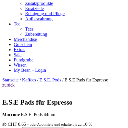
Zusatzprodukte
Ersatzteile
Reinigung und Pflege
Aufbewahrung
Tee
Tees
Zubereitung
Merchandise
Gutschein
Extras
Sale
Fundgrube
Wissen
My Bean – Login
Startseite
/
Kaffees
/
E.S.E. Pods
/ E.S.E Pads für Espresso
zurück
E.S.E Pads für Espresso
Marrone
E.S.E. Pods 44mm
ab
CHF
0.65
10 %
–
oder Abonniere und erhalte bis zu