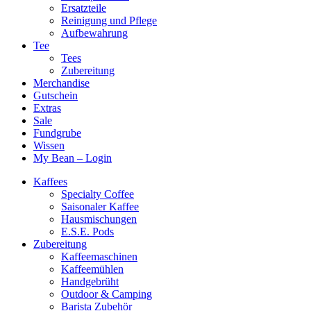
Ersatzteile
Reinigung und Pflege
Aufbewahrung
Tee
Tees
Zubereitung
Merchandise
Gutschein
Extras
Sale
Fundgrube
Wissen
My Bean – Login
Kaffees
Specialty Coffee
Saisonaler Kaffee
Hausmischungen
E.S.E. Pods
Zubereitung
Kaffeemaschinen
Kaffeemühlen
Handgebrüht
Outdoor & Camping
Barista Zubehör