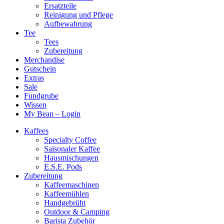
Ersatzteile
Reinigung und Pflege
Aufbewahrung
Tee
Tees
Zubereitung
Merchandise
Gutschein
Extras
Sale
Fundgrube
Wissen
My Bean – Login
Kaffees
Specialty Coffee
Saisonaler Kaffee
Hausmischungen
E.S.E. Pods
Zubereitung
Kaffeemaschinen
Kaffeemühlen
Handgebrüht
Outdoor & Camping
Barista Zubehör