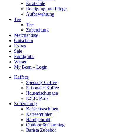
Ersatzteile
Reinigung und Pflege
Aufbewahrung
Tee
Tees
Zubereitung
Merchandise
Gutschein
Extras
Sale
Fundgrube
Wissen
My Bean – Login
Kaffees
Specialty Coffee
Saisonaler Kaffee
Hausmischungen
E.S.E. Pods
Zubereitung
Kaffeemaschinen
Kaffeemühlen
Handgebrüht
Outdoor & Camping
Barista Zubehör