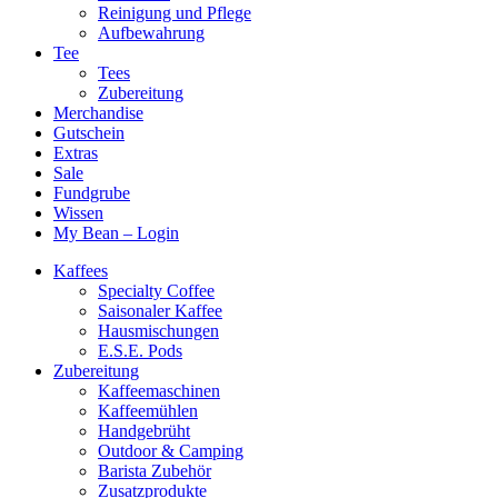
Reinigung und Pflege
Aufbewahrung
Tee
Tees
Zubereitung
Merchandise
Gutschein
Extras
Sale
Fundgrube
Wissen
My Bean – Login
Kaffees
Specialty Coffee
Saisonaler Kaffee
Hausmischungen
E.S.E. Pods
Zubereitung
Kaffeemaschinen
Kaffeemühlen
Handgebrüht
Outdoor & Camping
Barista Zubehör
Zusatzprodukte