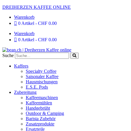
Zum
DREIHERZEN KAFFEE ONLINE
Inhalt
Warenkorb
springen
0 Artikel
CHF 0.00
Warenkorb
0 Artikel
CHF 0.00
Suche
Kaffees
Specialty Coffee
Saisonaler Kaffee
Hausmischungen
E.S.E. Pods
Zubereitung
Kaffeemaschinen
Kaffeemühlen
Handgebrüht
Outdoor & Camping
Barista Zubehör
Zusatzprodukte
Ersatzteile