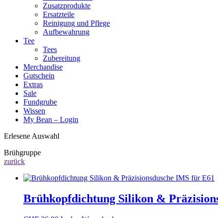
Zusatzprodukte
Ersatzteile
Reinigung und Pflege
Aufbewahrung
Tee
Tees
Zubereitung
Merchandise
Gutschein
Extras
Sale
Fundgrube
Wissen
My Bean – Login
Erlesene Auswahl
Brühgruppe
zurück
Brühkopfdichtung Silikon & Präzision