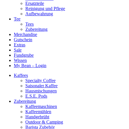
Ersatzteile
Reinigung und Pflege
Aufbewahrung
Tee
Tees
Zubereitung
Merchandise
Gutschein
Extras
Sale
Fundgrube
Wissen
My Bean – Login
Kaffees
Specialty Coffee
Saisonaler Kaffee
Hausmischungen
E.S.E. Pods
Zubereitung
Kaffeemaschinen
Kaffeemühlen
Handgebrüht
Outdoor & Camping
Barista Zubehör